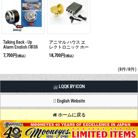
Talking Back - Up
アニマル ハウス エ
Alarm English (英語
レクトロニック ホー
版）
ン＆P.A.
7,700円
18,700円
(税込)
(税込)
(8件/8件)
LQQK BY ICON
English Website
ホームに戻る
Copyright (C) MOON OF JAPAN, INC. All Rights Reserved.