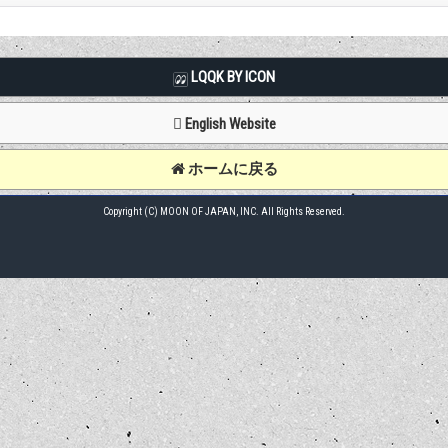
LQQK BY ICON
English Website
ホームに戻る
Copyright (C) MOON OF JAPAN, INC. All Rights Reserved.