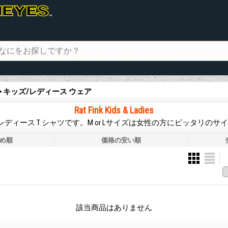
> キッズ/レディース ウェア
Rat Fink Kids & Ladies
ッズ & レディース T シャツです。M or Lサイズは女性の方にピッタリの
め順
価格の安い順
該当商品はありません