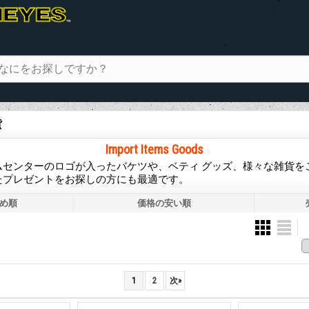
貨
Import Items Goods
ムセンターのロゴが入ったバケツや、ベティ グッズ、様々な雑貨を
たプレゼントをお探しの方にも最適です。
め順
価格の安い順
1
2
次
»