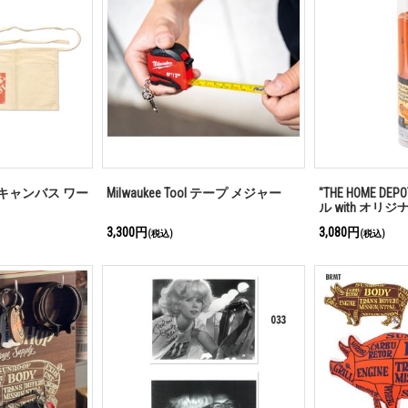
OT" キャンバス ワー
Milwaukee Tool テープ メジャー
"THE HOME D
ル with オリ
3,300円
3,080円
(税込)
(税込)