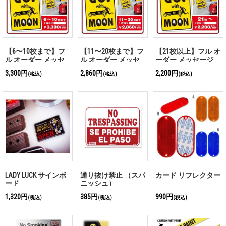
【6〜10枚まで】フ
【11〜20枚まで】フ
【21枚以上】フル オ
ル オーダー メッセ
ル オーダー メッセ
ーダー メッセージ
ージ プレート
ージ プレート
プレート
3,300円
2,860円
2,200円
(税込)
(税込)
(税込)
LADY LUCK サインボ
通り抜け禁止 （スパ
カード リフレクター
ード
ニッシュ）
1,320円
385円
990円
(税込)
(税込)
(税込)