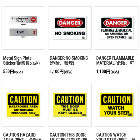
せん)(ドアを閉めて
おいて下さい)
Metal Sign Plate
DANGER NO SMOKING
DANGER FLAMMABLE
Sticker(従業員のみ)
(危険、禁煙)
MATERIAL (危険、可
(出口)
燃性物質)
550円
1,100円
1,100円
(税込)
(税込)
(税込)
CAUTION HAZARD
CAUTION THIS DOOR
CAUTION WATCH
AREA (警告、危険区
MUST BE CLOSED (警
YOUR STEP (警告、足