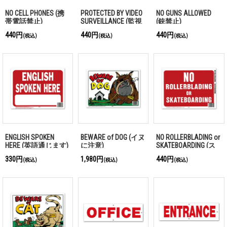
NO CELL PHONES (携
PROTECTED BY VIDEO
NO GUNS ALLOWED
帯電話禁止)
SURVEILLANCE (監視
(銃禁止)
カメラ作動中)
440円
440円
440円
(税込)
(税込)
(税込)
ENGLISH SPOKEN
BEWARE of DOG (イヌ
NO ROLLERBLADING or
HERE (英語通じます)
に注意)
SKATEBOARDING (ス
ケボー禁止)
330円
1,980円
440円
(税込)
(税込)
(税込)