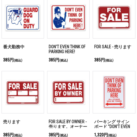
番犬勤務中
DON'T EVEN THINK OF
FOR SALE - 売ります
PARKING HERE!
385円
385円
385円
(税込)
(税込)
(税込)
売ります
FOR SALE BY OWNER -
パーキング サイン
売ります。オーナー
ボード "DON’T EVEN
より
THINK OF PARKING
385円
385円
1,320円
(税込)
(税込)
(税込)
HERE"