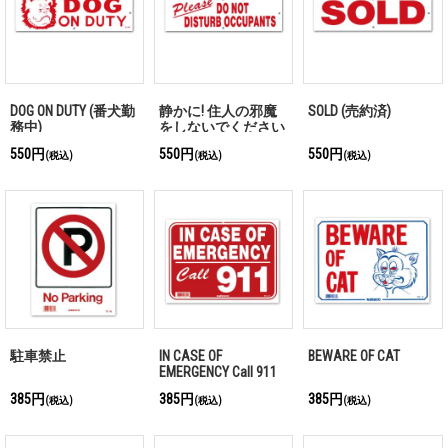
DOG ON DUTY (番犬勤
静かに! 住人の邪魔
SOLD (売約済)
務中)
をしないでください
550円
550円
550円
(税込)
(税込)
(税込)
駐車禁止
IN CASE OF
BEWARE OF CAT
EMERGENCY Call 911
385円
385円
385円
(税込)
(税込)
(税込)