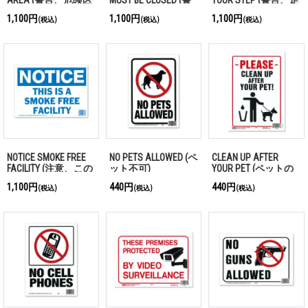
域。権限なき者の立
告、このドアは閉じ
下に注意してくださ
1,100円
1,100円
1,100円
(税込)
(税込)
(税込)
ち入り禁止)
なければなりませ
い)
ん)
NOTICE SMOKE FREE
NO PETS ALLOWED (ペ
CLEAN UP AFTER
FACILITY (注意、この
ット不可)
YOUR PET (ペットの
施設は禁煙です)
ゴミをキレイに！)
1,100円
440円
440円
(税込)
(税込)
(税込)