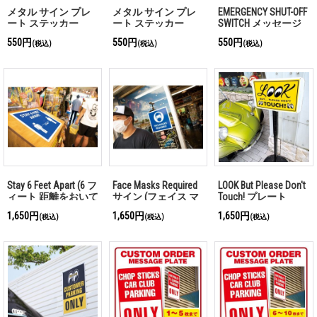
メタル サイン プレ
メタル サイン プレ
EMERGENCY SHUT-OFF
ート ステッカー
ート ステッカー
SWITCH メッセージ
PUSH / Horizontal (押
PULL Horizontal (引
プレート(緊急停止)
550円
550円
550円
(税込)
(税込)
(税込)
す/横)
く/横)
Stay 6 Feet Apart (6 フ
Face Masks Required
LOOK But Please Don't
ィート 距離をおいて
サイン (フェイス マ
Touch! プレート
ください)サイン
スク 必須)
1,650円
1,650円
1,650円
(税込)
(税込)
(税込)