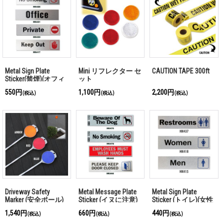
Metal Sign Plate
Mini リフレクター セ
CAUTION TAPE 300ft
Sticker(禁煙)(オフィ
ット
ス)(プライベート)(立
550円
1,100円
2,200円
(税込)
(税込)
(税込)
入禁止)
Driveway Safety
Metal Message Plate
Metal Sign Plate
Marker (安全ポール)
Sticker (イヌに注意)
Sticker (トイレ)(女性
(禁煙)(従業員は手を
用)(男性用)
1,540円
660円
440円
(税込)
(税込)
(税込)
洗わなければいけま