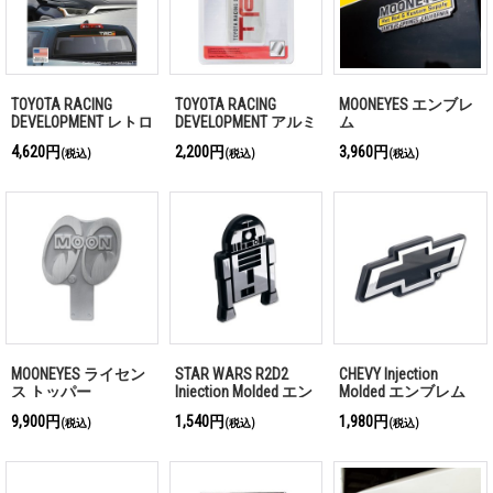
TOYOTA RACING
TOYOTA RACING
MOONEYES エンブレ
DEVELOPMENT レトロ
DEVELOPMENT アルミ
ム
サンスクリーン デカ
ニウム デカール
4,620円
2,200円
3,960円
(税込)
(税込)
(税込)
ール
MOONEYES ライセン
STAR WARS R2D2
CHEVY Injection
ス トッパー
Injection Molded エン
Molded エンブレム
ブレム
9,900円
1,540円
1,980円
(税込)
(税込)
(税込)