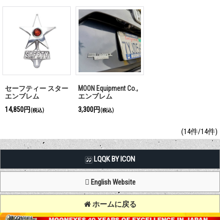
セーフティー スター
MOON Equipment Co.,
エンブレム
エンブレム
14,850円
3,300円
(税込)
(税込)
(14件/14件)
LQQK BY ICON
English Website
ホームに戻る