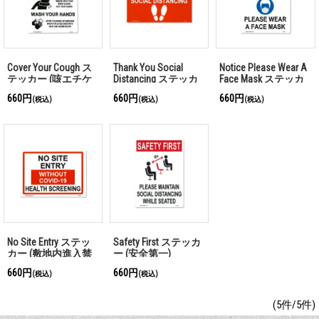
Cover Your Cough ス
Thank You Social
Notice Please Wear A
テッカー (咳エチケ
Distancing ステッカ
Face Mask ステッカ
ット)
ー (ソーシャルディ
ー (フェイスマスク
660円
660円
660円
(税込)
(税込)
(税込)
スタンスのご協力に
着用のお願い)
感謝)
No Site Entry ステッ
Safety First ステッカ
カー (敷地内進入禁
ー (安全第一)
止)
660円
660円
(税込)
(税込)
(5件/5件)