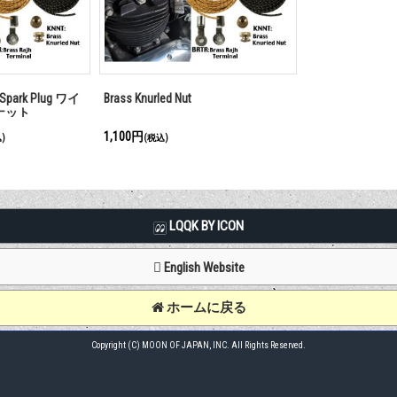
 Spark Plug ワイ
Brass Knurled Nut
ナット
1,100円
)
(税込)
LQQK BY ICON
English Website
ホームに戻る
Copyright (C) MOON OF JAPAN, INC. All Rights Reserved.