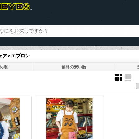
ア > エプロン
め順
価格の安い順