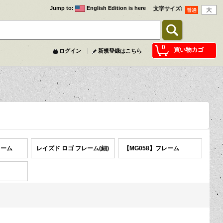
Jump to
:
English Edition is here
文字サイズ
:
0
買い物カゴ
ログイン
新規登録はこちら
レーム
レイズド ロゴ フレーム(細)
【MG058】フレーム