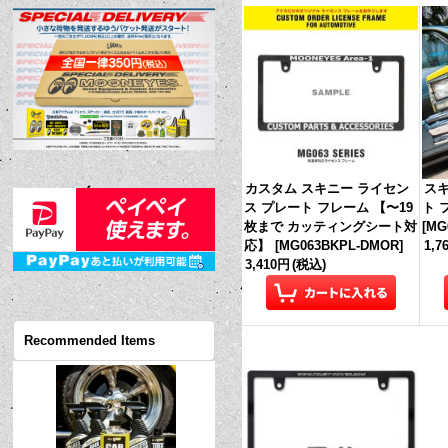
カスタム スキニー ライセン
スキ
ス プレート フレーム 【〜19
ト 
枚まで カッティングシート対
[
MG
応】
[
MG063BKPL-DMOR
]
1,7
3,410円
(税込)
Recommended Items