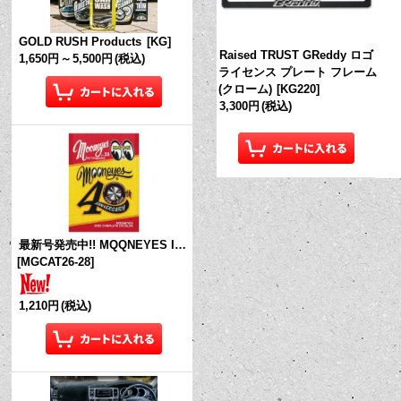
GOLD RUSH Products
[
KG
]
Raised TRUST GReddy ロゴ
1,650円
～
5,500円
(税込)
ライセンス プレート フレーム
(クローム)
[
KG220
]
3,300円
(税込)
最新号発売中!! MQQNEYES International Magazine No.28 2026
[
MGCAT26-28
]
1,210円
(税込)