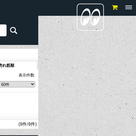
売れ筋順
表示件数
:
(0件/0件)