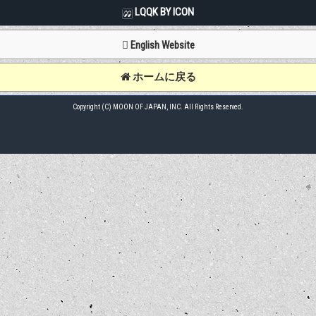
LQQK BY ICON
English Website
ホームに戻る
Copyright (C) MOON OF JAPAN, INC. All Rights Reserved.