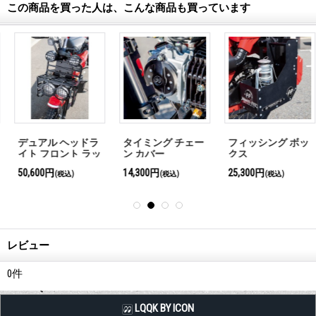
この商品を買った人は、こんな商品も買っています
デュアル ヘッドラ
タイミング チェー
フィッシング ボッ
イト フロント ラッ
ン カバー
クス
ク キット
50,600円
14,300円
25,300円
(税込)
(税込)
(税込)
レビュー
0
件
LQQK BY ICON