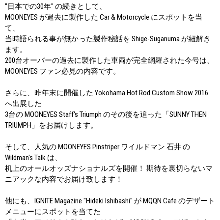
"日本での30年" の続きとして、
MOONEYES が過去に製作した Car & Motorcycle にスポットを当
て、
当時語られる事が無かった製作秘話を Shige-Suganuma が紐解き
ます。
200台オーバーの過去に製作した車両が完全網羅された今号は、
MOONEYES ファン必見の内容です。
さらに、昨年末に開催した Yokohama Hot Rod Custom Show 2016
へ出展した
3台の MOONEYES Staff's Triumph のその後を追った「SUNNY THEN
TRIUMPH」をお届けします。
そして、人気の MOONEYES Pinstriper ワイルドマン 石井 の
Wildman's Talk は、
机上のオールオッズナショナルズを開催！ 期待を裏切らないマ
ニアックな内容でお届け致します！
他にも、IGNITE Magazine "Hideki Ishibashi" が MQQN Cafe のデザート
メニューにスポットを当てた