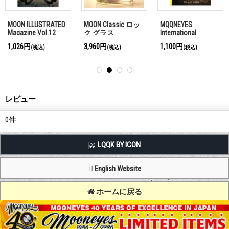
MOON ILLUSTRATED
MOON Classic ロッ
MQQNEYES
Magazine Vol.12
ク グラス
International
Magazine Summer
1,026円
3,960円
1,100円
(税込)
(税込)
(税込)
2016
レビュー
0
件
LQQK BY ICON
English Website
ホームに戻る
Copyright (C) MOON OF JAPAN, INC. All Rights Reserved.