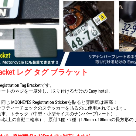
g Bracket レグ タグ ブラケット
tration Tag Bracketです。
トのネジを一度外し、取り付けるだけの Easy Install。
MQQNEYES Registration Stickerを貼ると雰囲気は最高！
ーフティーチェックのステッカーを貼るのに使用されています。
動車、トラック（中型・小型サイズのナンバープレート）、
cc以上の自動二輪車）、原付 1種・2種（170mm x 100mmの長方
。