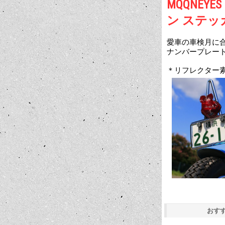
MQQNEYE
ン ステッ
愛車の車検月に合
ナンバープレート
＊リフレクター
おす