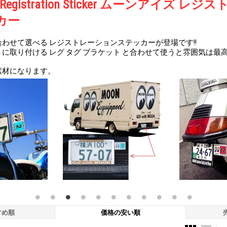
S Registration Sticker ムーンアイズ レ
カー
わせて選べる レジストレーションステッカーが登場です!!
に取り付ける レグ タグ ブラケット と合わせて使うと雰囲気は最高で
素材になります。
すめ順
価格の安い順