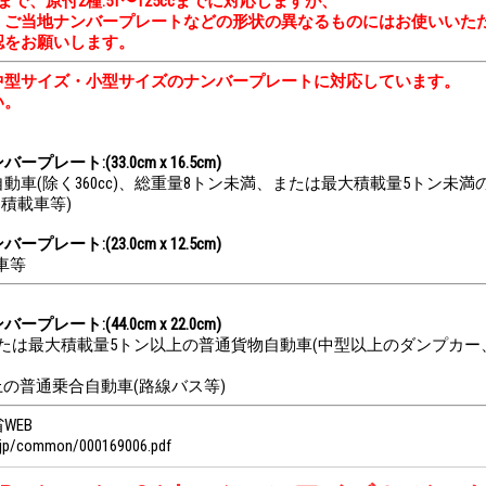
cまで、原付2種:51〜125ccまでに対応しますが、
、ご当地ナンバープレートなどの形状の異なるものにはお使いいた
認をお願いします。
中型サイズ・小型サイズのナンバープレートに対応しています。
い。
レート:(33.0cm x 16.5cm)
動車(除く360cc)、総重量8トン未満、または最大積載量5トン未
、積載車等)
レート:(23.0cm x 12.5cm)
輪車等
レート:(44.0cm x 22.0cm)
たは最大積載量5トン以上の普通貨物自動車(中型以上のダンプカー
上の普通乗合自動車(路線バス等)
WEB
o.jp/common/000169006.pdf