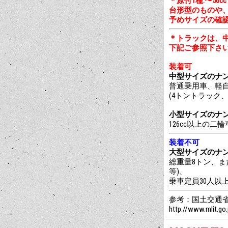
＊原付1種:〜50c
台形型のものや
予めサイズの確
＊トラックは、
下記ご参照下さ
装着可
中型サイズのナンバープ
普通乗用車、軽自
(4トントラック
小型サイズのナンバープ
126cc以上の二
装着不可
大型サイズのナンバープ
総重量8トン、ま
等)、
乗車定員30人以
参考：国土交通省
http://www.mlit.g