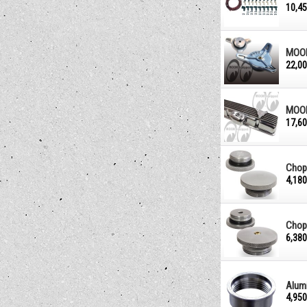
10,4
MOON
22,0
MOO
17,6
Chop
4,18
Chop
6,38
Alum
4,95