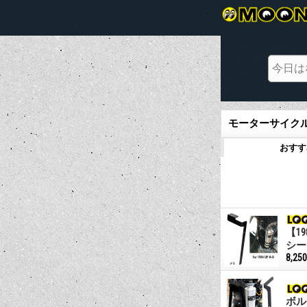
モーターサイクル
おすす
【1
シー
8,25
ボル