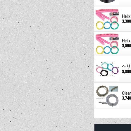
Heli
3,30
Helix
3,08
ヘリ
3,30
Clear
3,74