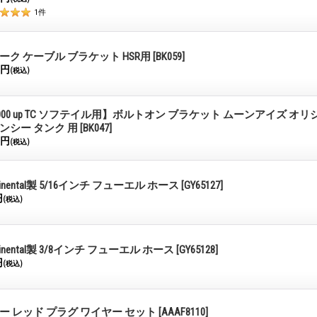
1
件
ーク ケーブル ブラケット HSR用
[BK059]
0円
(税込)
,000 up TC ソフテイル用】ボルトオン ブラケット ムーンアイズ オ
ンシー タンク 用
[BK047]
0円
(税込)
tinental製 5/16インチ フューエル ホース
[GY65127]
円
(税込)
tinental製 3/8インチ フューエル ホース
[GY65128]
円
(税込)
ー レッド プラグ ワイヤー セット
[AAAF8110]