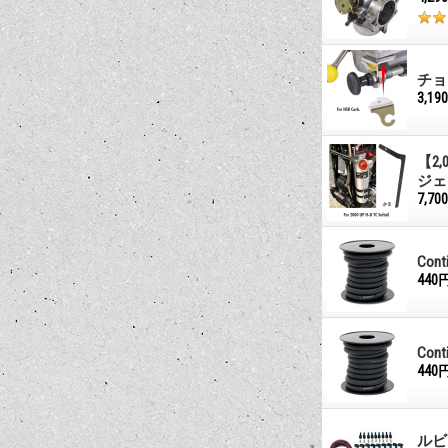
チョ
3,19
【2
ジェ
7,70
Con
440
Con
440
ルビ