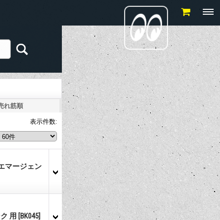
売れ筋順
表示件数
:
ル エマージェン
ク 用
[BK045]