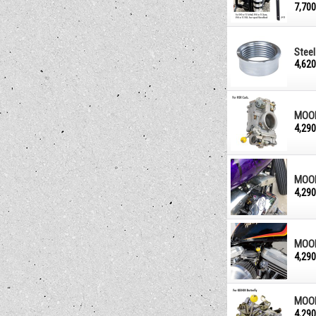
7,70
Steel
4,62
MO
4,29
MO
4,29
MO
4,29
MO
4,29