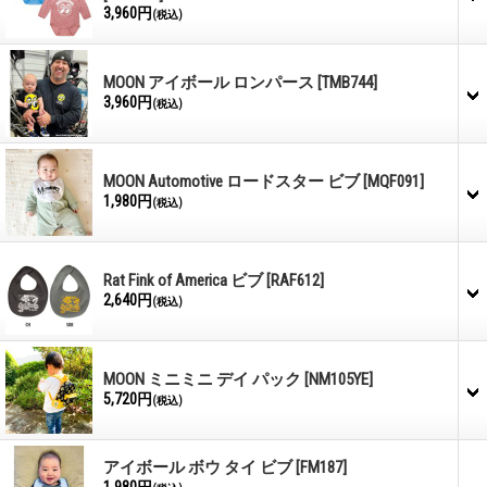
3,960円
(税込)
MOON アイボール ロンパース
[TMB744]
3,960円
(税込)
MOON Automotive ロードスター ビブ
[MQF091]
1,980円
(税込)
Rat Fink of America ビブ
[RAF612]
2,640円
(税込)
MOON ミニミニ デイ パック
[NM105YE]
5,720円
(税込)
アイボール ボウ タイ ビブ
[FM187]
1,980円