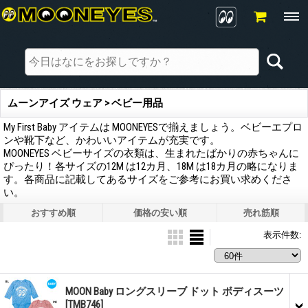
ムーンアイズ ウェア > ベビー用品
My First Baby アイテムは MOONEYESで揃えましょう。ベビーエプロ
ンや靴下など、かわいいアイテムが充実です。
MOONEYES ベビーサイズの衣類は、生まれたばかりの赤ちゃんに
ぴったり！各サイズの12M は12カ月、18M は18カ月の略になりま
す。各商品に記載してあるサイズをご参考にお買い求めくださ
い。
おすすめ順
価格の安い順
売れ筋順
表示件数
:
MOON Baby ロングスリーブ ドット ボディスーツ
[TMB746]