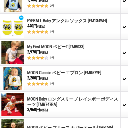
(税込)
2
件
EYEBALL Baby アンクル ソックス
[FM134WH]
440円
(税込)
1
件
My First MOON ベビーT
[TMB033]
2,970円
(税込)
1
件
MOON Classic ベビー エプロン
[FM057YE]
2,200円
(税込)
1
件
MOON Baby ロングスリーブ レインボー ボディス
ーツ
[TMB747RA]
3,960円
(税込)
MOON ベビー フリース カバーオール
[TMB745]