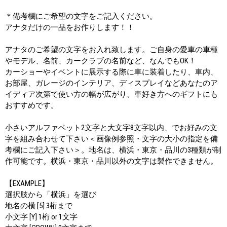
＊備考欄にご希望の文字をご記入ください。
アナタだけの一品をお作りします！！
アナタのご希望の文字をお入れ致します。ご自身の愛車の車種
やモデル、名前、カークラブの名前など、なんでもOK！
カーショーやイベントに展示する際に車に装着したり、車内、
お部屋、ガレージのインテリア、ディスプレイなどあなたのア
イディア次第で使い方の幅が広がり、車好き方へのギフトにも
おすすめです。
小さいアルファベット2文字と大文字8文字以内、でお好みの文
字を組み合わせて下さい＜画像例参照・文字の大小の指定を備
考欄にご記入下さい＞。地名は、横浜・東京・品川の3種類が制
作可能です。横浜・東京・品川以外の文字は製作できません。
【EXAMPLE】
選択肢から「横浜」を選び
地名の横 [5] 3桁まで
小文字 [Y] 1桁 or 1文字