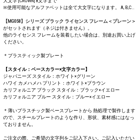
大文字 [CROWN] 8文字まで
※使用可能なアルファベットは全て大文字になります。 A, B,C...
【MG058】シリーズ ブラック ライセンス フレーム＜プレーン＞
がセットされます（ネジは付きません）。
他のライセンス フレームを装着したい場合は、別途お買い上げ
ください。
＊プラスティック製プレート
【スタイル：ベースカラー×文字カラー】
ジャパニーズ スタイル：ホワイト×グリーン
ハワイ カメハメハ プリント：ホワイト×ブラウン
カリフォルニア ブラック スタイル：ブラック×イエロー
カリフォルニア ブルー スタイル：ブルー×イエロー
＊薄いプラスチック製ベースプレートから 熱処理で製作します
ので、スチールプレートのような作り、形状、素材感にはなっ
ておりません。
ご注文の際、ご希望の文字列をご記入下さい。ご記入いただい