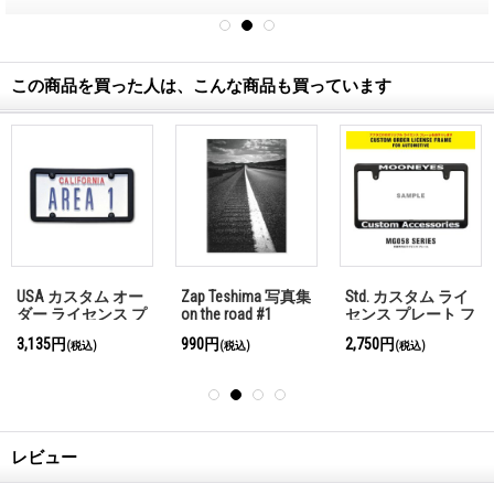
この商品を買った人は、こんな商品も買っています
USA カスタム オー
Zap Teshima 写真集
Std. カスタム ライ
ダー ライセンス プ
on the road #1
センス プレート フ
レート - カリフォ
レーム ブラック
3,135円
990円
2,750円
(税込)
(税込)
(税込)
ルニア ホワイト
【MG058】
レビュー