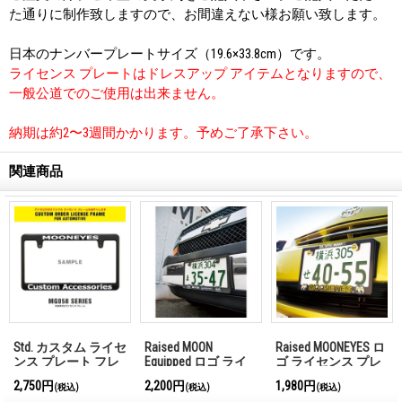
た通りに制作致しますので、お間違えない様お願い致します。
日本のナンバープレートサイズ（19.6×33.8cm）です。
ライセンス プレートはドレスアップ アイテムとなりますので、
一般公道でのご使用は出来ません。
納期は約2〜3週間かかります。予めご了承下さい。
関連商品
Std. カスタム ライセ
Raised MOON
Raised MOONEYES ロ
ンス プレート フレ
Equipped ロゴ ライ
ゴ ライセンス プレ
ーム ブラック
センス プレート フ
ート フレーム for
2,750円
2,200円
1,980円
(税込)
(税込)
(税込)
【MG058】
レーム
JPN サイズ