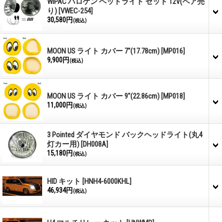
WIPAC ハロゲン ヘッドライト セット 12V(ペア売
り)
[VWEC-254]
30,580円
(税込)
MOON US ライト カバー 7"(17.78cm)
[MP016]
9,900円
(税込)
MOON US ライト カバー 9"(22.86cm)
[MP018]
11,000円
(税込)
3 Pointed ダイヤモンド バックヘッドライト(丸4
灯カー用)
[DH008A]
15,180円
(税込)
HID キット
[HNH4-6000KHL]
46,934円
(税込)