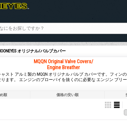
MOONEYES オリジナル/バルブカバー
MQQN Original Valve Covers/
Engine Breather
ャスト アルミ製の MQQN オリジナル バルブ カバーです。フィン
ります。 エンジンのブローバイを抜くのに必要な エンジン ブリ
め順
価格の安い順