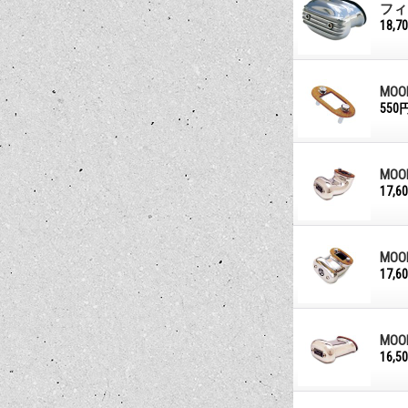
フィ
18,7
MO
550
MO
17,6
MO
17,6
MO
16,5