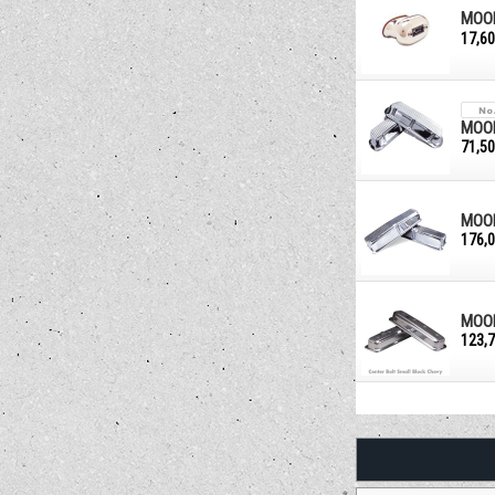
MO
17,6
MOON
71,5
MOON
176,
MOON
123,