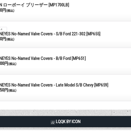
ON ローボーイ ブリーザー
[MP1700LB]
00円
(税込)
EYES No-Named Valve Covers - S/B Ford 221-302
[MP655]
00円
(税込)
EYES No-Named Valve Covers - B/B Ford
[MP651]
000円
(税込)
EYES No-Named Valve Covers - Late Model S/B Chevy
[MP659]
750円
(税込)
LQQK BY ICON