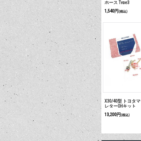
ホース Type3
1,540円
(税込)
X30/40型 トヨ
レターOHキット
13,200円
(税込)