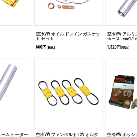
空冷VW オイル ドレイン ガスケッ
空冷VW アルミ
ト セット
ホース Type1/Ty
660円
1,320円
(税込)
(税込)
ューム ヒーター
空冷VW ファンベルト 12V オルタ
空冷VW ボッシ