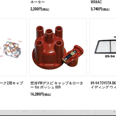
ネーター
WR8AC
2,200円
3,740円
(税込)
(税込)
タマーク2用キャブ
空冷VWデスビ キャップ＆ロータ
89-94 TOYOTA B
ー for ボッシュ 009
イディング ウ
合わせくださ
16,280円
(税込)