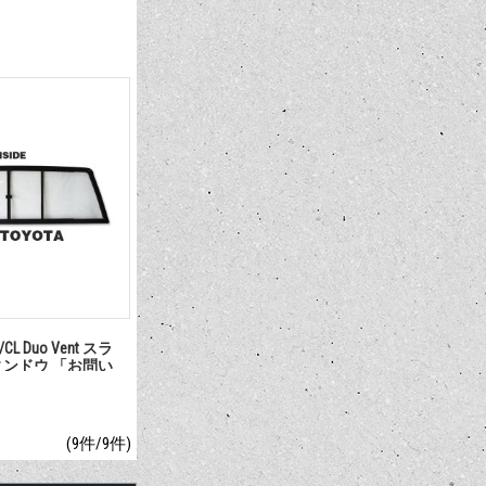
K/CL Duo Vent スラ
ィンドウ 「お問い
い」
(9件/9件)