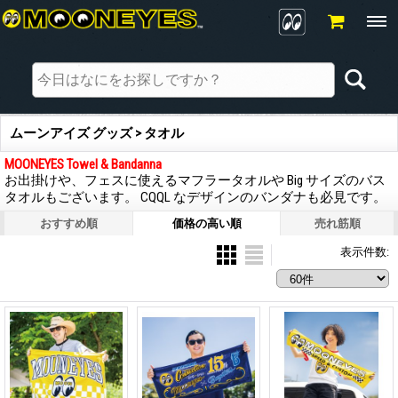
ムーンアイズ グッズ > タオル
MOONEYES Towel & Bandanna
お出掛けや、フェスに使えるマフラータオルや Big サイズのバス
タオルもございます。 CQQL なデザインのバンダナも必見です。
おすすめ順
価格の高い順
売れ筋順
表示件数
: