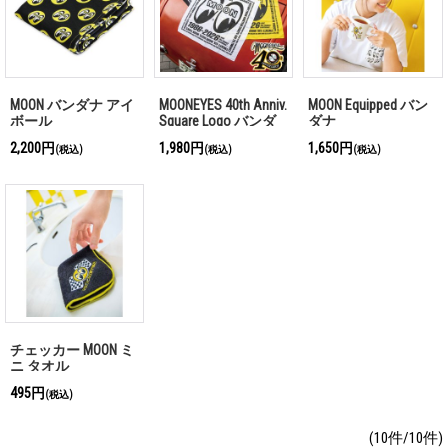
MOON バンダナ アイ
MOONEYES 40th Anniv.
MOON Equipped バン
ボール
Square Logo バンダ
ダナ
ナ
2,200円
1,980円
1,650円
(税込)
(税込)
(税込)
チェッカー MOON ミ
ニ タオル
495円
(税込)
(10件/10件)