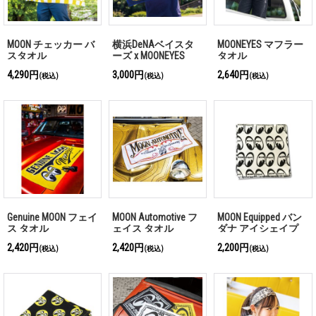
MOON チェッカー バ
横浜DeNAベイスタ
MOONEYES マフラー
スタオル
ーズ x MOONEYES
タオル
2026 フェイス タオ
4,290円
3,000円
2,640円
(税込)
(税込)
(税込)
ル
Genuine MOON フェイ
MOON Automotive フ
MOON Equipped バン
ス タオル
ェイス タオル
ダナ アイシェイプ
2,420円
2,420円
2,200円
(税込)
(税込)
(税込)