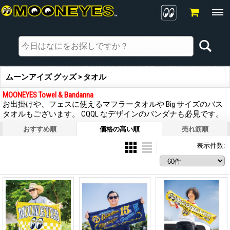
ムーンアイズ グッズ > タオル
MOONEYES Towel & Bandanna
お出掛けや、フェスに使えるマフラータオルや Big サイズのバス
タオルもございます。 CQQL なデザインのバンダナも必見です。
おすすめ順
価格の高い順
売れ筋順
表示件数
: