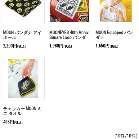
MOON バンダナ アイ
MOONEYES 40th Anniv.
MOON Equipped バン
ボール
Square Logo バンダ
ダナ
ナ
2,200円
1,980円
1,650円
(税込)
(税込)
(税込)
チェッカー MOON ミ
ニ タオル
495円
(税込)
(10件/10件)