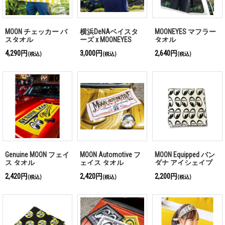
MOON チェッカー バ
横浜DeNAベイスタ
MOONEYES マフラー
スタオル
ーズ x MOONEYES
タオル
2026 フェイス タオ
4,290円
3,000円
2,640円
(税込)
(税込)
(税込)
ル
Genuine MOON フェイ
MOON Automotive フ
MOON Equipped バン
ス タオル
ェイス タオル
ダナ アイシェイプ
2,420円
2,420円
2,200円
(税込)
(税込)
(税込)