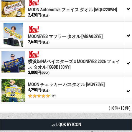
MOON Automotive フェイス タオル
[MQG223WH]
2,420円
(税込)
MOONEYES マフラー タオル
[MGA052YE]
2,640円
(税込)
横浜DeNAベイスターズ x MOONEYES 2026 フェイ
ス タオル
[KGDB130NY]
3,000円
(税込)
MOON チェッカー バスタオル
[MG975YE]
4,290円
(税込)
1
件
(10件/10件)
LQQK BY ICON