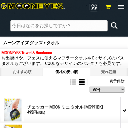
ムーンアイズ グッズ > タオル
MOONEYES Towel & Bandanna
お出掛けや、フェスに使えるマフラータオルや Big サイズのバス
タオルもございます。 CQQL なデザインのバンダナも必見です。
おすすめ順
価格の安い順
売れ筋順
表示件数
:
チェッカー MOON ミニ タオル
[MG991BK]
495円
(税込)