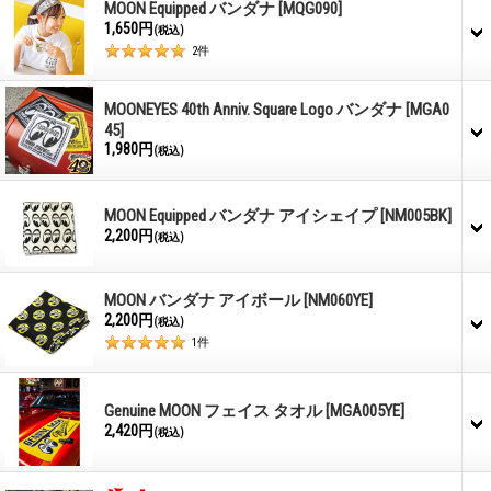
MOON Equipped バンダナ
[MQG090]
1,650円
(税込)
2
件
MOONEYES 40th Anniv. Square Logo バンダナ
[MGA0
45]
1,980円
(税込)
MOON Equipped バンダナ アイシェイプ
[NM005BK]
2,200円
(税込)
MOON バンダナ アイボール
[NM060YE]
2,200円
(税込)
1
件
Genuine MOON フェイス タオル
[MGA005YE]
2,420円
(税込)