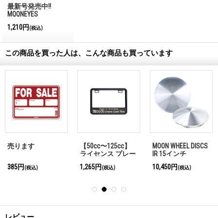
最新号発売中!!
MQQNEYES
International
1,210円
(税込)
Magazine No.28 2026
この商品を買った人は、こんな商品も買っています
売ります
【50cc〜125cc】
MOON WHEEL DISCS
ライセンス プレー
IR 15インチ
ト フレーム フォー
385円
1,265円
10,450円
(税込)
(税込)
(税込)
スモール モーター
サイクル MOON
Custom Cycle Shop
ブラック
レビュー