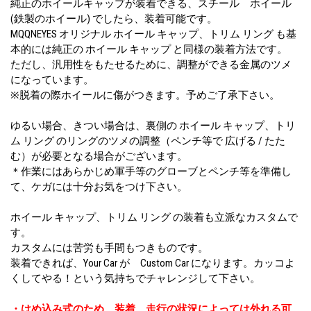
純正のホイールキャップが装着できる、スチール ホイール
(鉄製のホイール) でしたら、装着可能です。
MQQNEYES オリジナル ホイール キャップ、トリム リング も基
本的には純正の ホイール キャップ と同様の装着方法です。
ただし、汎用性をもたせるために、調整ができる金属のツメ
になっています。
※脱着の際ホイールに傷がつきます。予めご了承下さい。
ゆるい場合、きつい場合は、裏側の ホイール キャップ、トリ
ム リング のリングのツメの調整（ペンチ等で 広げる / たた
む）が必要となる場合がございます。
＊作業にはあらかじめ軍手等のグローブとペンチ等を準備し
て、ケガには十分お気をつけ下さい。
ホイール キャップ、トリム リング の装着も立派なカスタムで
す。
カスタムには苦労も手間もつきものです。
装着できれば、Your Car が Custom Car になります。カッコよ
くしてやる！という気持ちでチャレンジして下さい。
・はめ込み式のため、装着、走行の状況によっては外れる可