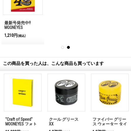
最新号発売中!!
MQQNEYES
International
1,210円
(税込)
Magazine No.28 2026
この商品を買った人は、こんな商品も買っています
クール グリース
ファイバー グリー
スケルトン キー
XX
ス ウォーター タイ
プ イエロー