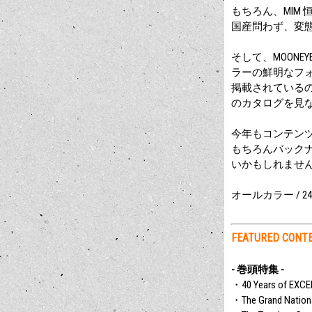
もちろん、MIM 
国産問わず、変
そして、MOONEY
ラーの鮮明なフォ
掲載されているので、
のカタログを見
今年もコンテンツ満
もちろんバック
いかもしれませ
オールカラー / 2
FEATURED CONT
- 巻頭特集 -
・40 Years of EXC
・The Grand Nationa