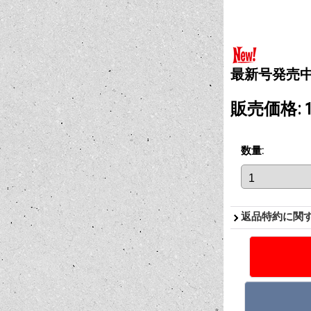
最新号発売中!! MQ
販売価格
:
数量
:
返品特約に関