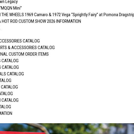
wn Legacy
“MQQN Mini”
E WHEELS 1969 Camaro & 1972 Vega “Sprightly Fairy” at Pomona Dragstri
HOT ROD CUSTOM SHOW 2026 INFORMATION
K
CCESSORIES CATALOG
TS & ACCESSORIES CATALOG
NAL CUSTOM ORDER ITEMS
 CATALOG
S CATALOG
ALS CATALOG
TALOG
 CATALOG
ATALOG
M CATALOG
TALOG
MATION