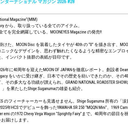
ターナショナル マガジン 2026 #28
tional Magazine"(MIM)
 History から、取り扱っている全てのアイテム、
全てを完全網羅している、MOONEYES Magazine の発売!!
手掛けた、MOON Disc を装着したタイヤが 40th の “0” を描き出す、MOON
ニックなデザインを、思わず触れたくなるような精密なエンブロイダ
た、インパクト抜群の表紙が目印です。
6年に40周年を迎えたMOON OF JAPANを徹底レポート。創設者 Dean 
Co.の Legacy をいかに受け継ぎ、日本でその歴史を紡いできたのか、そ
の多大なる功績が讃えられ、GRAND NATIONAL ROADSTER SHOWに
」を果たしたShige Suganumaの雄姿も紹介。
YES のフィーチャーカーも見逃せません。Shige Suganuma 所有の
5年HCSでデビューを飾ったYAMAHA SR 250 "MQQN Mini"、1969 C
neer emi の1972 Chevy Vega Wagon "Sprightly Fairy"まで。40周
をお届けします。