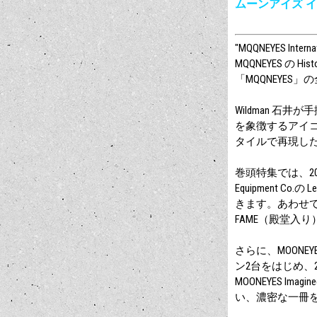
ムーンアイズ イン
"MQQNEYES Interna
MQQNEYES の
「MQQNEYES」の
Wildman 石井が
を象徴するアイコ
タイルで再現し
巻頭特集では、202
Equipment 
きます。あわせて、そ
FAME（殿堂入り）
さらに、MOONE
ン2台をはじめ、202
MOONEYES Imagi
い、濃密な一冊