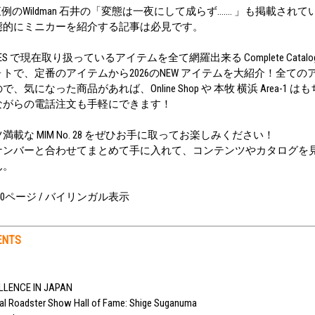
恒例のWildman 石井の「変態は一夜にして成らず....... 」も掲載さ
態的にミニカーを紹介する記事は必見です。
ES で現在取り扱っているアイテムを全て網羅出来る Complete Cata
トで、定番のアイテムから2026のNEW アイテムを大紹介！全ての
気になった商品があれば、Online Shop や 本牧 横浜 Area-1 
ながらの電話注文も手軽にできます！
載な MIM No. 28 をぜひお手に取ってお楽しみください！
ナンバーと合わせてまとめて手に入れて、コンテンツやカタログを
ん。
40ページ / バイリンガル表示
ENTS
ELLENCE IN JAPAN
l Roadster Show Hall of Fame: Shige Suganuma