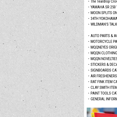
・The Teardrop Cro
・YAMAHA SR 250 
・MOON SPLITS ON TH
・34TH YOKOHAMA 
・WILDMAN’S TAL
・AUTO PARTS & A
・MOTORCYCLE PAR
・MQQNEYES ORIGI
・MQQN CLOTHING
・MQQN NOVELTIE
・STICKERS & DEC
・SIGNBOARDS CA
・AIR FRESHENERS
・RAT FINK ITEM C
・CLAY SMITH ITE
・PAINT TOOLS CA
・GENERAL INFOR