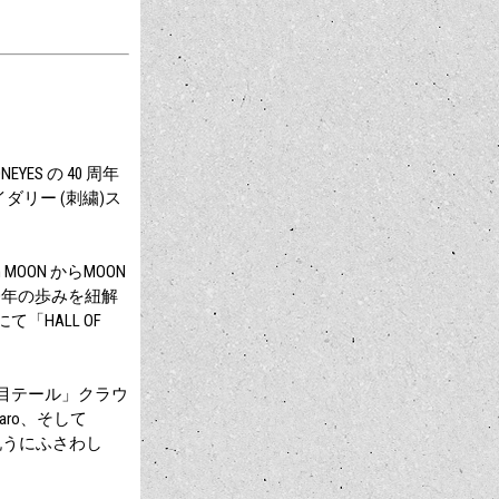
EYES の 40 周年
リー (刺繍)ス
MOON からMOON
の40年の歩みを紐解
て「HALL OF
「涙目テール」クラウ
amaro、そして
年の節目を祝うにふさわし