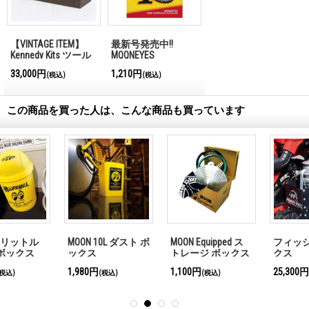
【VINTAGE ITEM】
最新号発売中!!
Kennedy Kits ツール
MQQNEYES
ボックス 008
International
33,000円
1,210円
(税込)
(税込)
Magazine No.28 2026
この商品を買った人は、こんな商品も買っています
フィッシング ボッ
バッテリー ボック
MOON Classic レザ
クス
ス
ー ツール ロール
25,300円
5,280円
27,500円
(税込)
(税込)
(税込)