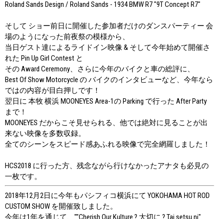
Roland Sands Design / Roland Sands - 1934 BMW R7 "9T Concept R7"
そして ショー前日に開催した参加者だけのダンスパーティー 会
場のようになった前夜祭の模様から、
当日ゲスト達によるライドイン映像 & そして今年始めて開催さ
れた Pin Up Girl Contest と
その Award Ceremony、さらに今年のバイクと車の総評に、
Best Of Show Motorcycle の バイクのインタビューなど、今年なら
ではの内容が目白押しです！
翌日に 本牧 横浜 MOONEYES Area-1の Parking で行った After Party
まで！
MOONEYES だからこそ見せられる、他では絶対に見ることが出
来ない映像を多数収録。
全てのシーンをスピード感あふれる映像で完全網羅しました！
HCS2018 に行った方、残念ながら行けなかったアナタも必見の
一枚です。
2018年12月2日に今年もパシフィコ横浜にて YOKOHAMA HOT ROD
CUSTOM SHOW を開催致しました。
今年は1年を通じて、""Cherish Our Kulture ? 大切に ? Tai setsu ni"