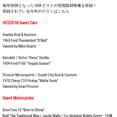
毎年恒例となった USA ゲストの現地取材映像を収録！
収録されている今年のゲストはこちら
HCS2018 Guest Cars
Starlite Rod & Kustom
1963 Ford Thunderbird "D'Bird"
Owned by Mike Duarte
Renobilt / Victor "Reno" Sevilla
1959 Ford F100 "Tequila Sunset"
Provost Motorsports / South City Rod & Custom
1970 Chevy C10 Pickup "Mafia Truck"
Owned by Sean Provost
Guest Motorcycles
Born Free 10 "Best in Show"
Built The Traditional Way / Justin Walls / Co-designer Bobby Green - 1948