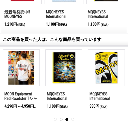
最新号発売中!!
MQQNEYES
MQQNEYES
MQQNEYES
International
International
International
Magazine Winter
Magazine Summer
1,210円
1,100円
1,100円
(税込)
(税込)
(税込)
Magazine No.28 2026
2016-2017
2016
この商品を買った人は、こんな商品も買っています
MOON Equipment
MQQNEYES
MQQNEYES
Red Roadster Tシャ
International
International
ツ
Magazine Summer
Magazine Summer
4,290円～4,950円
1,100円
880円
(税込)
(税込)
(税込)
2017
2018