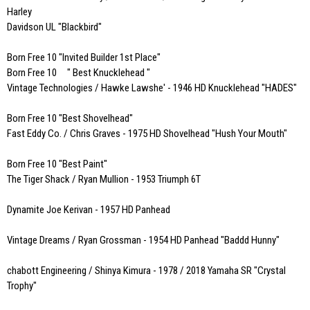
Harley
Davidson UL "Blackbird"
Born Free 10 "Invited Builder 1st Place"
Born Free 10 " Best Knucklehead "
Vintage Technologies / Hawke Lawshe' - 1946 HD Knucklehead "HADES"
Born Free 10 "Best Shovelhead"
Fast Eddy Co. / Chris Graves - 1975 HD Shovelhead "Hush Your Mouth"
Born Free 10 "Best Paint"
The Tiger Shack / Ryan Mullion - 1953 Triumph 6T
Dynamite Joe Kerivan - 1957 HD Panhead
Vintage Dreams / Ryan Grossman - 1954 HD Panhead "Baddd Hunny"
chabott Engineering / Shinya Kimura - 1978 / 2018 Yamaha SR "Crystal
Trophy"