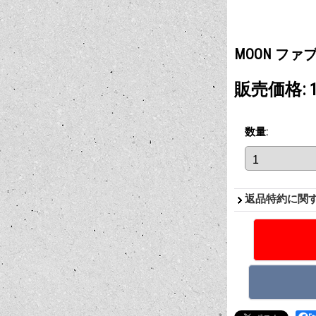
MOON フ
販売価格
:
数量
:
返品特約に関