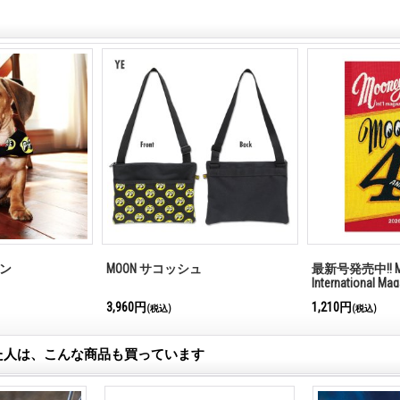
ボン
MOON サコッシュ
最新号発売中!! M
International Ma
3,960円
1,210円
(税込)
(税込)
た人は、こんな商品も買っています