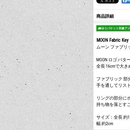
F
商品詳細
ゆうパケット対象ア
MOON Fabric Key 
ムーン ファブリ
MOON ロゴ 
全長 16cmで
ファブリック 部
手を通してリスト
リングの部分に
持ち物を落とす
サイズ：全長 約1
幅 約2cm