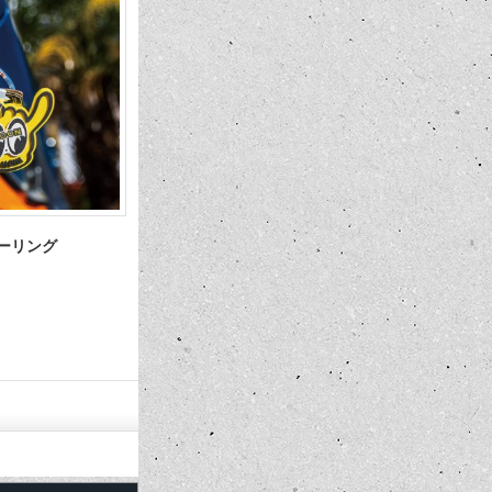
ット キーリング
MOON Equipped Iron Cross スウェ
Pacific Rod &
ットシャツ ブラック
Hawaii 2
ト ウィンド
6,380円～7,480円
1,650円
(税込)
(税込)