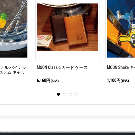
】MOON ショー
MOON Classic レザー コイン ケー
MOON ヘルメ
ス
23,100円
935円
(税込)
(税込)