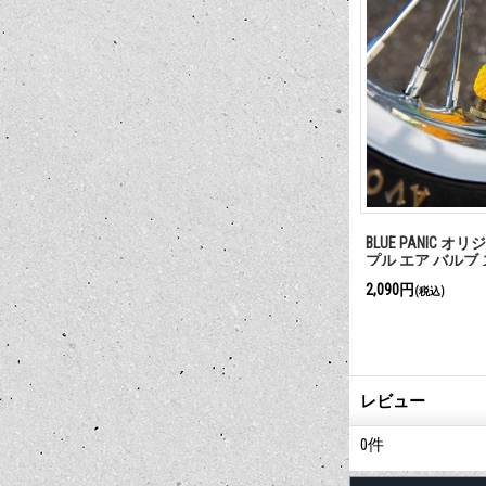
ド ケース
MOON Shaka キーリング
【SUMMER SALE
ト ワーク パンツ
1,100円
8,800円
(税込)
(税込)
レビュー
0
件