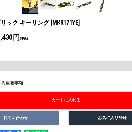
ァブリック キーリング
[MKR171YE]
1,430円
(税込)
する重要事項