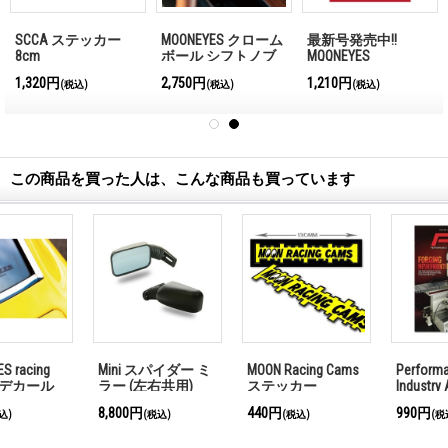
SCCA ステッカー
MOONEYES クローム
最新号発売中!!
8cm
ボール シフトノブ
MQQNEYES
MOON
International
1,320円
2,750円
1,210円
(税込)
(税込)
(税込)
Magazine No.28 2026
この商品を買った人は、こんな商品も買っています
Performance Racing
MOON Vintage
LUCAS Racing
Industry August
Racing Div. Tシャツ
Assembly Grease
2025
990円
4,950円～5,830円
7,480円
(税込)
(税込)
(税込)