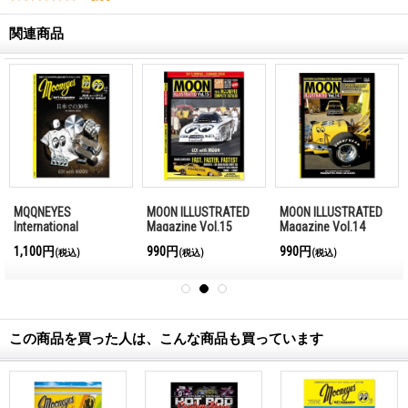
関連商品
MQQNEYES
MOON ILLUSTRATED
MOON ILLUSTRATED
International
Magazine Vol.15
Magazine Vol.14
Magazine Summer
1,100円
990円
990円
(税込)
(税込)
(税込)
2016
この商品を買った人は、こんな商品も買っています