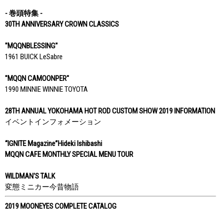
- 巻頭特集 -
30TH ANNIVERSARY CROWN CLASSICS
"MQQNBLESSING"
1961 BUICK LeSabre
"MQQN CAMOONPER"
1990 MINNIE WINNIE TOYOTA
28TH ANNUAL YOKOHAMA HOT ROD CUSTOM SHOW 2019 INFORMATION
イベントインフォメーション
“IGNITE Magazine”Hideki Ishibashi
MQQN CAFE MONTHLY SPECIAL MENU TOUR
WILDMAN'S TALK
変態ミニカー今昔物語
2019 MOONEYES COMPLETE CATALOG