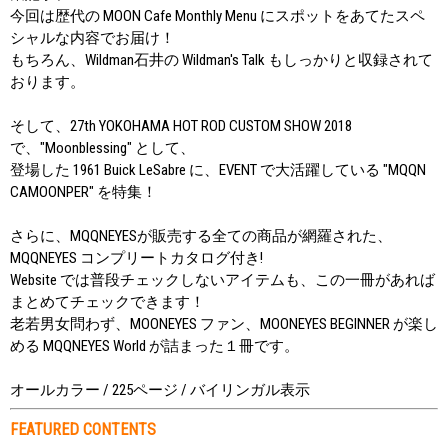
今回は歴代の MOON Cafe Monthly Menu にスポットをあてたスペ
シャルな内容でお届け！
もちろん、Wildman石井の Wildman's Talk もしっかりと収録されて
おります。
そして、27th YOKOHAMA HOT ROD CUSTOM SHOW 2018
で、"Moonblessing" として、
登場した 1961 Buick LeSabre に、EVENT で大活躍している "MQQN
CAMOONPER" を特集！
さらに、MQQNEYESが販売する全ての商品が網羅された、
MQQNEYES コンプリートカタログ付き!
Website では普段チェックしないアイテムも、この一冊があれば
まとめてチェックできます！
老若男女問わず、MOONEYES ファン、MOONEYES BEGINNER が楽し
める MQQNEYES World が詰まった１冊です。
オールカラー / 225ページ / バイリンガル表示
FEATURED CONTENTS