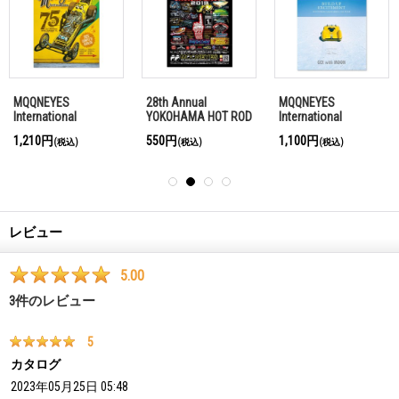
MQQNEYES
28th Annual
MQQNEYES
International
YOKOHAMA HOT ROD
International
Magazine Summer
CUSTOM SHOW ポス
Magazine Winter
1,210円
550円
1,100円
(税込)
(税込)
(税込)
2025
ター
2016-2017
レビュー
5.00
3
件のレビュー
5
カタログ
2023年05月25日 05:48