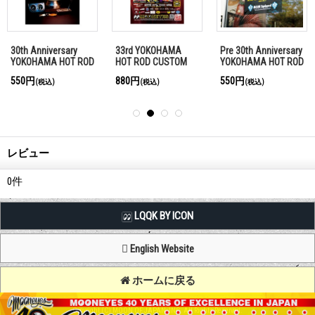
30th Anniversary
33rd YOKOHAMA
Pre 30th Anniversary
YOKOHAMA HOT ROD
HOT ROD CUSTOM
YOKOHAMA HOT ROD
CUSTOM SHOW 2022
SHOW 2025 ポスタ
CUSTOM SHOW 2021
550円
880円
550円
込)
(税込)
(税込)
(税込)
ポスター
ー(Photo)
ポスター
レビュー
0
件
LQQK BY ICON
English Website
ホームに戻る
Copyright (C) MOON OF JAPAN, INC. All Rights Reserved.