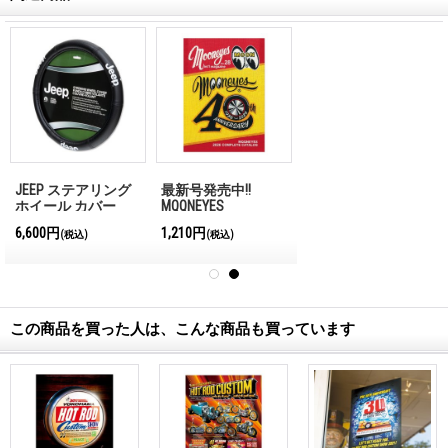
JEEP ステアリング
最新号発売中!!
ホイール カバー
MQQNEYES
International
6,600円
1,210円
(税込)
(税込)
Magazine No.28 2026
この商品を買った人は、こんな商品も買っています