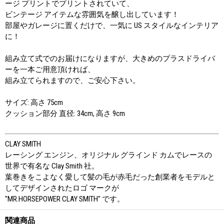
ージ プリントでプリントされていて、
ビンテージ アイテムな雰囲気を醸し出しています！
部屋やガレージに置くだけで、一気に US スタイルなインテリア
に！
組み立て式でのお届けになりますが、大きめのプラスドライバ
ーを一本ご用意頂ければ、
組み立てられますので、ご安心下さい。
サイズ: 高さ 75cm
クッション部分 直径: 34cm, 高さ 9cm
CLAY SMITH
レーシング エンジン、オリジナル グラインド カムでレースの
世界で有名な Clay Smith 社。
葉巻きをこよなく愛して髪の毛が赤毛だった創業者をモデルと
してデザインされたロゴ マークが
"MR.HORSEPOWER CLAY SMITH" です。
関連商品