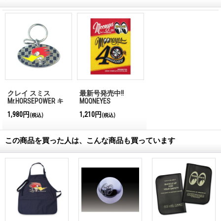
クレイ スミス
最新号発売中!!
Mr.HORSEPOWER キ
MQQNEYES
ー リング
International
1,980円
1,210円
(税込)
(税込)
Magazine No.28 2026
この商品を買った人は、こんな商品も買っています