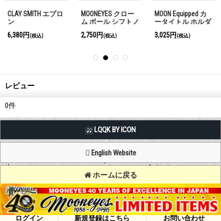
CLAY SMITH エプロ
MOONEYES クロー
MOON Equipped カ
ン
ム ボール シフトノ
ータイトル ホルダ
ブ MOON
ー 【車検証入れ】
6,380円
2,750円
3,025円
(税込)
(税込)
(税込)
レビュー
0
件
LQQK BY ICON
English Website
ホームに戻る
Copyright (C) MOON OF JAPAN, INC. All Rights Reserved.
ログイン
新規登録はこちら
お問い合わせ