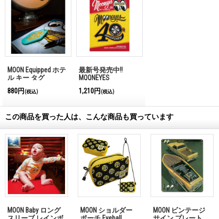
MOON Equipped ホテ
最新号発売中!!
ル キー タグ
MQQNEYES
International
880円
1,210円
(税込)
(税込)
Magazine No.28 2026
この商品を買った人は、こんな商品も買っています
MOON Baby ロング
MOON ショルダー
MOON ビンテージ
スリーブ レインボ
ポーチ Eyeball
サイン プレート