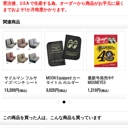
受注後、U.S.A で生産する為、オーダーから商品がお手元に届く
までおよそ1か月程度かかります。
関連商品
サドルマン フルサ
MOON Equipped カー
最新号発売中!!
イズ ベンチ シート
タイトル ホルダー
MQQNEYES
カバー
【車検証入れ】
International
13,200円
3,025円
1,210円
(税込)
(税込)
(税込)
Magazine No.28 2026
この商品を買った人は、こんな商品も買っています