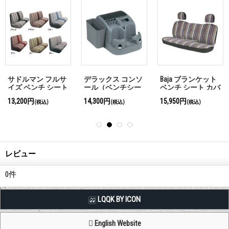
サドルマン フルサ
デラックス コンソ
Baja ブランケット
イズ ベンチ シート
ール（ベンチシー
ベンチ シート カバ
カバー
ト、リアシート
ー
13,200円
14,300円
15,950円
(税込)
(税込)
(税込)
用）
レビュー
0
件
LQQK BY ICON
English Website