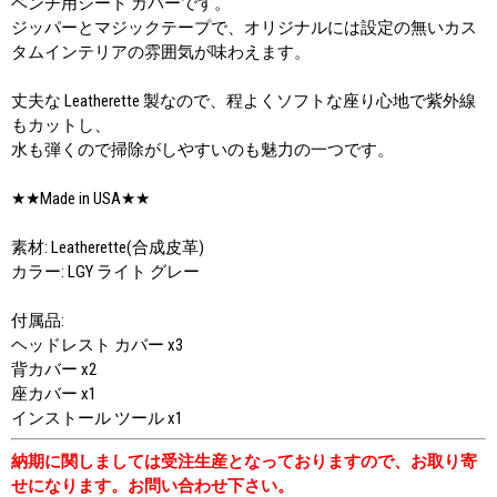
ベンチ用シート カバーです。
ジッパーとマジックテープで、オリジナルには設定の無いカス
タムインテリアの雰囲気が味わえます。
丈夫な Leatherette 製なので、程よくソフトな座り心地で紫外線
もカットし、
水も弾くので掃除がしやすいのも魅力の一つです。
★★Made in USA★★
素材: Leatherette(合成皮革)
カラー: LGY ライト グレー
付属品:
ヘッドレスト カバー x3
背カバー x2
座カバー x1
インストール ツール x1
納期に関しましては受注生産となっておりますので、お取り寄
せになります。お問い合わせ下さい。