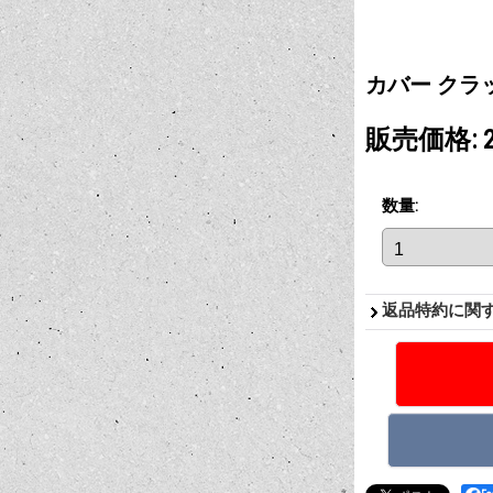
カバー クラ
販売価格
:
数量
:
返品特約に関