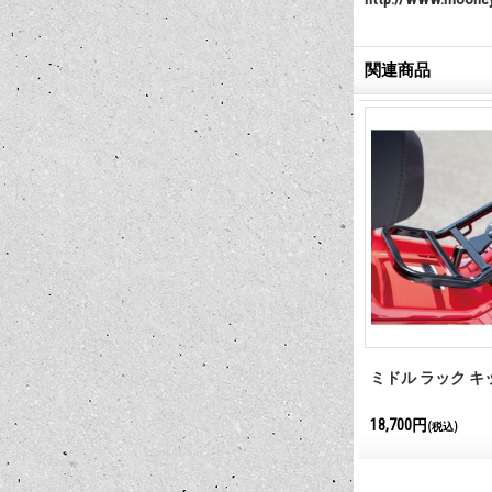
関連商品
 オプション
ガード プロテクション バンパー
ミドル ラック キ
20,350円
18,700円
(税込)
(税込)