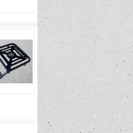
エキゾースト カバー
キャンプ テー
8,800円
77,000円
(税込)
(税込)