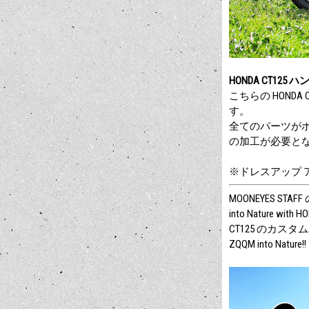
HONDA CT12
こちらの HON
す。
全てのパーツがボ
の加工が必要と
※ドレスアップ
MOONEYES ST
into Nature wi
CT125 のカス
ZQQM into Nature!!