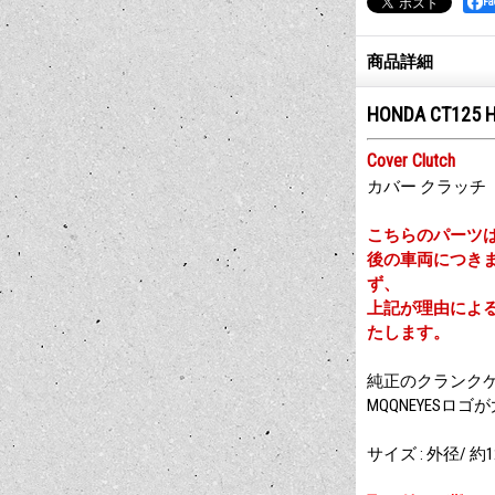
F
商品詳細
HONDA CT125 
Cover Clutch
カバー クラッチ
こちらのパーツは
後の車両につき
ず、
上記が理由によ
たします。
純正のクランク
MQQNEYES
サイズ : 外径/ 約1