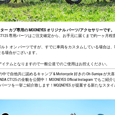
5 ハンター カブ専用の MOONEYES オリジナル パーツ/アクセサリーです。
DA CT125 専用パーツはご注文確定から、お手元に届くまで約一ヶ月
ルト オン パーツですが、すでに車両をカスタムしている場合は
なる場合がございます。
 アイテムとなりますので一般公道でのご使用はお控えください。
AFF の中で自他共に認めるキャンプ & Motorcycle 好きの Oh-Sumiya が
th HONDA CT125 の全貌を公開中！ MOONEYES Official Instagram でも
タムパーツを一挙ご紹介致します！MQQNEYES が提案する新たなス