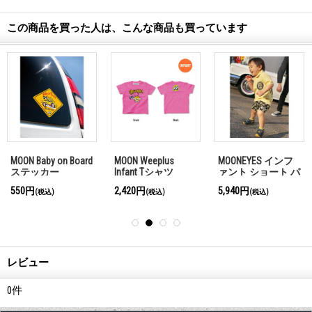
この商品を買った人は、こんな商品も買っています
MOON Baby on Board
MOON Weeplus
MOONEYES インフ
ステッカー
Infant Tシャツ
ァント ショート パ
ンツ
550円
2,420円
5,940円
(税込)
(税込)
(税込)
レビュー
0
件