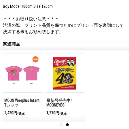
Boy Model 100cm Size 120cm
＊＊＊お取り扱い注意＊＊＊
洗濯の際、プリント品質を保つためにプリント面を裏側にして
洗濯する事をお勧め致します。
関連商品
MOON Weeplus Infant
最新号発売中!!
Tシャツ
MQQNEYES
International
2,420円
1,210円
(税込)
(税込)
Magazine No.28 2026