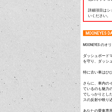
詳細項目はシ
いください。
MOONEYES DA
MOONEYES の
ダッシュボード
を守り、ダッシ
特に古い車はひ
さらに、車内の
ているのも魅力
でしっかりとし
スの反射や映り
あなたの愛車専