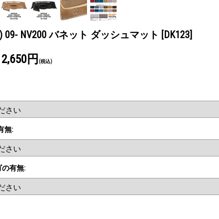
日産) 09- NV200 バネット ダッシュマット
[DK123]
12,650円
(税込)
有無
:
ロゴの有無
: