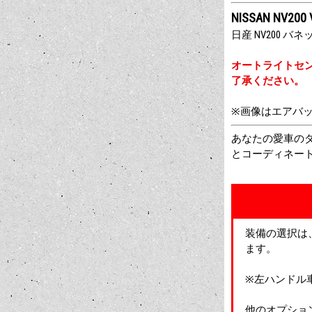
NISSAN NV200 
日産 NV200 
オートライトセ
了承ください。
※画像はエアバ
あなたの愛車の
とコーディネー
装備の選択は
ます。
※左ハンドル車は
他のオプショ