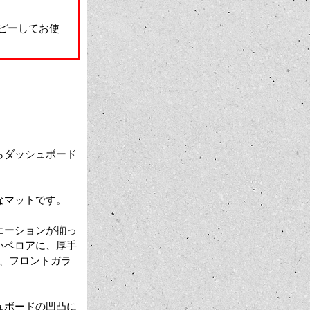
ピーしてお使
らダッシュボード
なマットです。
エーションが揃っ
いベロアに、厚手
、フロントガラ
ュボードの凹凸に