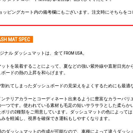
ョッピングカート内の備考欄にもございます。注文時にそちらをコ
SH MAT SPEC
オリジナル ダッシュマットは、全て FROM USA。
マットを装着することによって、夏などの強い紫外線や直射日光か
ュボードの熱の上昇を和らげます。
び割れてしまったダッシュボードの見栄えをよくするためにも最適
インテリアカラーとコーディネート出来るように豊富なカラーバリ
の一つです。使われている素材も毛足の短いサラサラとした柔らか
たポリの2種類をご用意しています。ダッシュマットの色によっては
込みを軽減し、視界を確保でき運転もしやすくなります。
用のダッシュマットの作成が可能なので、車種によって違うダッシ