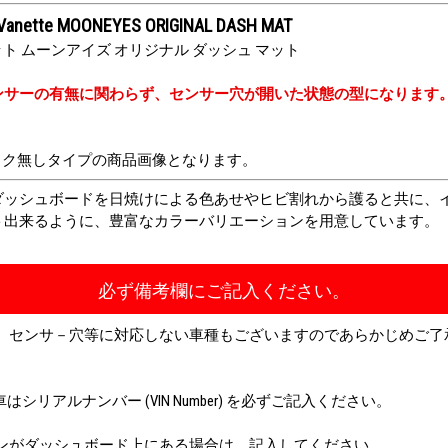
Vanette MOONEYES ORIGINAL DASH MAT
バネット ムーンアイズ オリジナル ダッシュ マット
ンサーの有無に関わらず、センサー穴が開いた状態の型になります
ック無しタイプの商品画像となります。
ダッシュボードを日焼けによる色あせやヒビ割れから護ると共に、
ト出来るように、豊富なカラーバリエーションを用意しています。
必ず備考欄にご記入ください。
、センサ－穴等に対応しない車種もございますのであらかじめご了
シリアルナンバー (VIN Number) を必ずご記入ください。
ンがダッシュボード上にある場合は、記入してください。