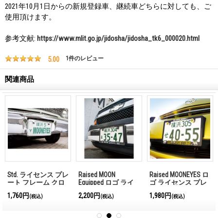
2021年10月1日からの新規登録車、継続車どちらに対しても、ご
使用頂けます。
参考文献:
https://www.mlit.go.jp/jidosha/jidosha_tk6_000020.html
5.00
1
件のレビュー
関連商品
Std. ライセンス プレ
Raised MOON
Raised MOONEYES ロ
ート フレーム クロ
Equipped ロゴ ライ
ゴ ライセンス プレ
ーム プレーン
センス プレート フ
ート フレーム for
1,760円
2,200円
1,980円
(税込)
(税込)
(税込)
【MG058】
レーム
JPN サイズ