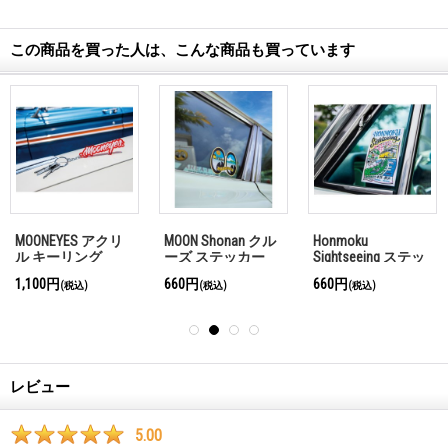
この商品を買った人は、こんな商品も買っています
MOONEYES アクリ
MOON Shonan クル
Honmoku
ル キーリング
ーズ ステッカー
Sightseeing ステッ
カー
1,100円
660円
660円
(税込)
(税込)
(税込)
レビュー
5.00