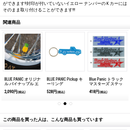
ができます!!封印が付いていないイエロー ナンバーの K カーには
そのまま取り付けることができます!!!
関連商品
BLUE PANIC オリジナ
BLUE PANIC Pickup キ
Blue Panic トラック
ル パイナップル エ
ーリング
マスターズ ステッ
ア バルブ ステム キ
カー
2,090円
528円
418円
(税込)
(税込)
(税込)
ャップ
この商品を買った人は、こんな商品も買っています