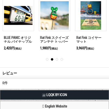
BLUE PANIC オリジ
Rat Fink スクイーズ
Rat Fink コイヤー
ナル パイナップル
アンテナ トッパー
マット
ライセンス ボルト
2,420円
1,980円
3,960円
(税込)
(税込)
(税込)
レビュー
0
件
LQQK BY ICON
English Website