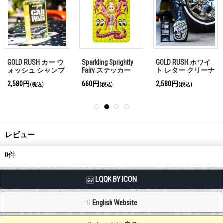
GOLD RUSH カー ウ
Sparkling Sprightly
GOLD RUSH ホワイ
ォッシュ シャンプ
Fairy ステッカー
ト レター クリーナ
ー
ー
2,580円
660円
2,580円
(税込)
(税込)
(税込)
レビュー
0
件
LQQK BY ICON
English Website