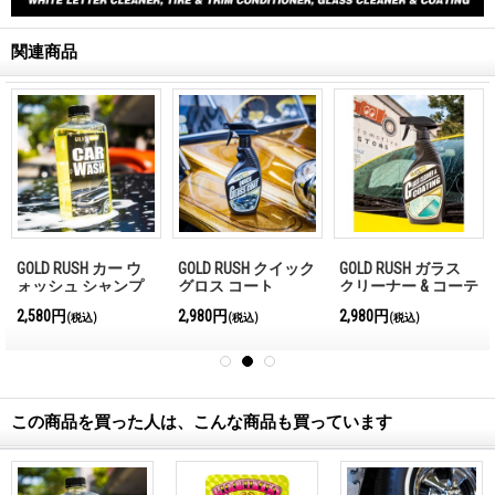
関連商品
GOLD RUSH カー ウ
GOLD RUSH クイック
GOLD RUSH ガラス
ォッシュ シャンプ
グロス コート
クリーナー & コーテ
ー
ィング
2,580円
2,980円
2,980円
(税込)
(税込)
(税込)
この商品を買った人は、こんな商品も買っています