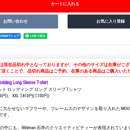
acebookでシェア
ズは現在品切れ中となっておりますが、その他のサイズは在庫がござ
て頂くことで、品切れ商品はご予約、在庫のある商品はご購入いた
ding Long Sleeve T-shirt
ト ロッディング ロング スリーブ Tシャツ
00円)、XXL 7,810円(7,100円)
USTOM に欠かせないマフラーや、フレームスのデザインを取り入れた MOON
です。
のロゴの中にも、Wildman 石井のクリエイティビティーが表現されて