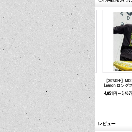
S ロング スリー
MCCS Quick Dry ロングスリーブ T
【30%OFF】MCCS S
シャツ
Lemon ロングス
5,060円～6,160円
4,851円～5,467円
)
(税込)
(
レビュー