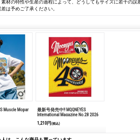
、素材の特性や生産の過程によって、どうしてもサイズに若干の誤
誤差は予めご了承ください。
ES Muscle Mopar
最新号発売中!! MQQNEYES
International Magazine No.28 2026
1,210円
(税込)
た人は、こんな商品も買っています