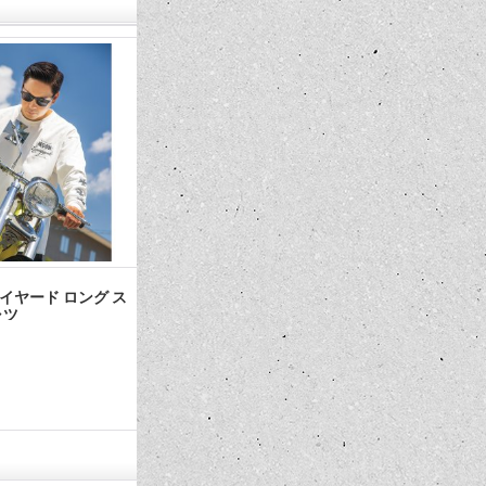
 レイヤード ロング ス
MOON Custom Cycle Shop Tシャツ
【SUMMER S
ツ
ナイロン シ
4,290円～4,950円
3,740円
(税込)
(税込)