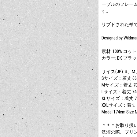
ープルのフレーム
す。
リブドされた袖
Designed by Wildman
素材: 100% コットン 
カラー: BK ブラ
サイズ(JP): S、M
Sサイズ：着丈 66cm
Mサイズ：着丈 70cm
Lサイズ：着丈 74cm
XLサイズ：着丈 78c
XXLサイズ：着丈 82
Model 174cm Size 
＊＊＊お取り扱
洗濯の際、プリ