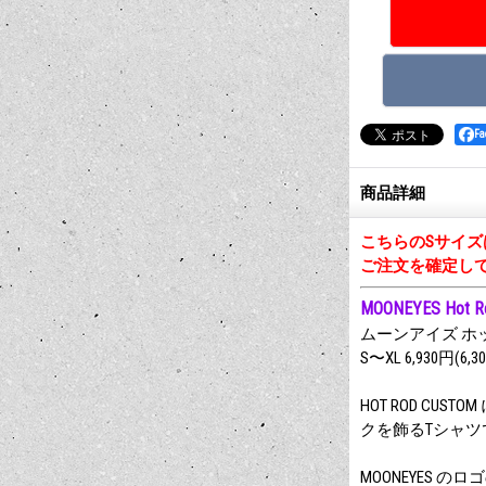
F
商品詳細
こちらのSサイ
ご注文を確定し
MOONEYES Hot Rod
ムーンアイズ ホッ
S〜XL 6,930円(6,3
HOT ROD C
クを飾るTシャツ
MOONEYES 