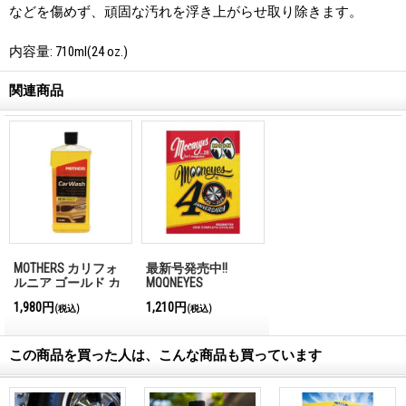
などを傷めず、頑固な汚れを浮き上がらせ取り除きます。
内容量: 710ml(24 oz.)
関連商品
MOTHERS カリフォ
最新号発売中!!
ルニア ゴールド カ
MQQNEYES
ーウォッシュ
International
1,980円
1,210円
(税込)
(税込)
Magazine No.28 2026
この商品を買った人は、こんな商品も買っています