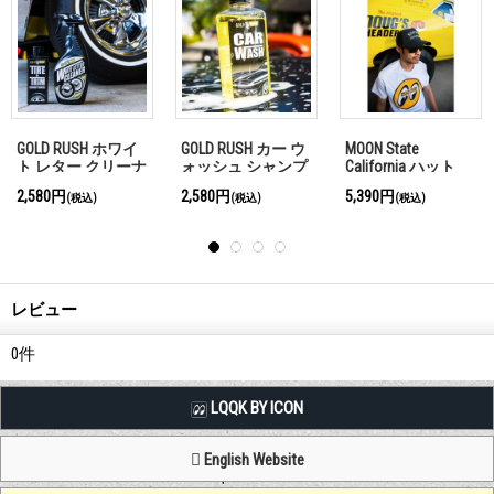
ワイド ホワイト タ
GOLD RUSH ガラス
MOTHERS WORRY パ
イヤ クリーナー
クリーナー & コー
ッチ
ティング
7,480円
2,980円
1,980円
(税込)
(税込)
(税込)
レビュー
0
件
LQQK BY ICON
English Website