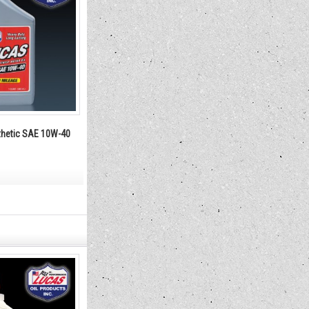
hetic SAE 10W-40
LUCAS High Performance SAE 30
LUCAS Octane 
Plus(1qt)
4,180円
4,840円
(税込)
(税込)