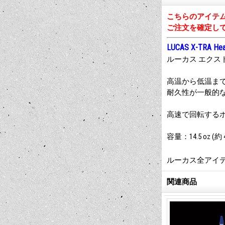
こちらのアイテ
ご注文を確定し
LUCAS X-TRA Hea
ルーカス エクス
高温から低温ま
耐久性が一般的
高速で回転する
容量：14.5 oz (約 4
ルーカス全アイ
関連商品