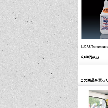
ance 20W-50
LUCAS Heavy Duty Oil Stabilizer
LUCAS Transmissio
6,490円
6,490円
(税込)
(税込)
この商品を買っ