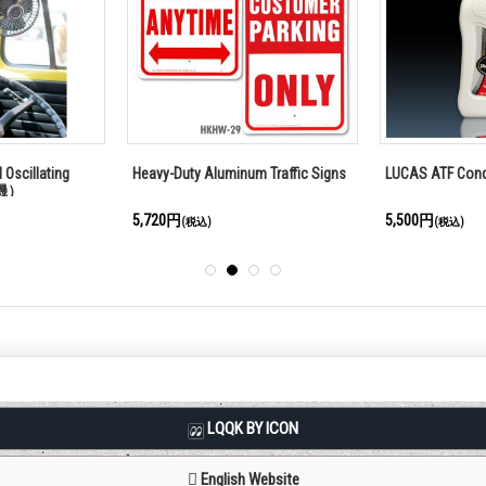
Oscillating
Heavy-Duty Aluminum Traffic Signs
LUCAS ATF Cond
機）
5,720円
5,500円
(税込)
(税込)
LQQK BY ICON
English Website