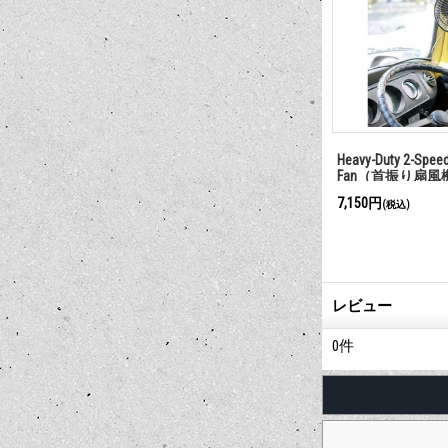
 Oil 85W-140
LUCAS Racing Assembly Grease
Heavy-Duty 2-Speed 
Fan（首振り扇風
7,480円
7,150円
(税込)
(税込)
レビュー
0
件