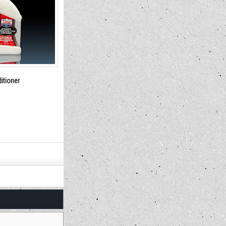
itioner
LUCAS Transmission Fix
LUCAS Fuel T
6,490円
5,720円
(税込)
(税込)