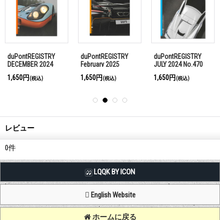
duPontREGISTRY
duPontREGISTRY
duPontREGISTRY
DECEMBER 2024
February 2025
JULY 2024 No.470
No.475
No.477
1,650円
1,650円
1,650円
(税込)
(税込)
(税込)
レビュー
0
件
LQQK BY ICON
English Website
ホームに戻る