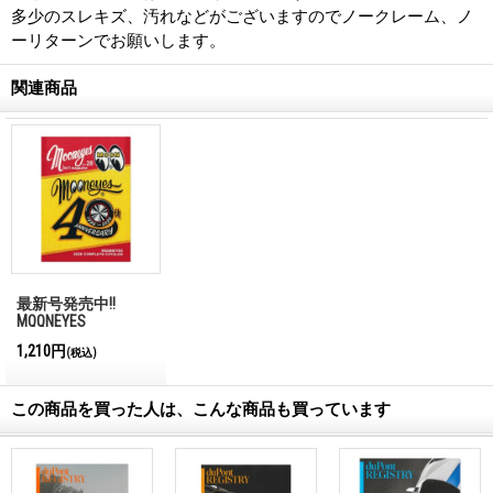
多少のスレキズ、汚れなどがございますのでノークレーム、ノ
ーリターンでお願いします。
関連商品
最新号発売中!!
MQQNEYES
International
1,210円
(税込)
Magazine No.28 2026
この商品を買った人は、こんな商品も買っています