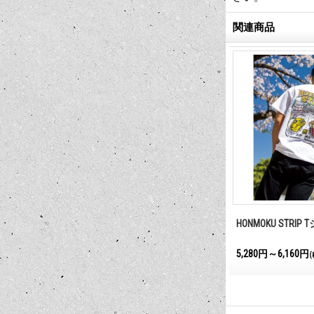
関連商品
シャツ
MCCS ピストン クロス Tシャツ
HONMOKU STRIP
5,280円～6,160円
5,280円～6,160円
込)
(税込)
(