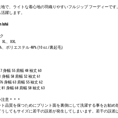
生地で、ライトな着心地の羽織りやすいフルジップ フーディーです
も活躍します。
 Ishii
ック
、XL、XXL
%、ポリエステル 48% (10 oz./裏起毛)
 身幅 55 肩幅 48 袖丈 60
 身幅 58 肩幅 52 袖丈 61
6 身幅 63 肩幅 55 袖丈 62
81 身幅 68 肩幅 58 袖丈 63
い注意＊＊＊
ント品質を保つためにプリント面を裏側にして洗濯する事をお勧め
どうしてもサイズに若干の誤差が発生してしまいます。若干の誤差