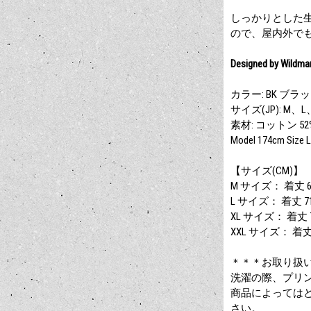
しっかりとした
ので、屋内外で
Designed by Wildman
カラー: BK ブラ
サイズ(JP): M、L
素材: コットン 52
Model 174cm Size L
【サイズ(CM)】
M サイズ： 着丈 67
L サイズ： 着丈 71
XL サイズ： 着丈 7
XXL サイズ： 着丈 
＊＊＊お取り扱
洗濯の際、プリ
商品によっては
さい。