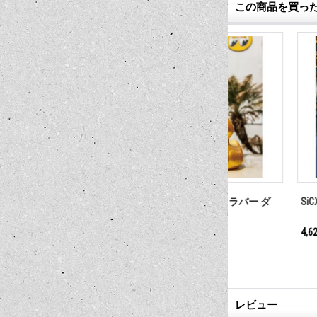
この商品を買っ
tom バックパ
MOONEYES 40th Anniv. ラバー ダ
SiCX x MOON Craf
ック
1,650円
4,620円～5,500円
(税込)
(
レビュー