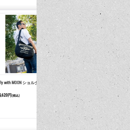
OON ショルダー バッグ
MOONBEAM ジップ フーディー
MOON キ
8,800円～9,900円
3,960円
(税込)
(税込)