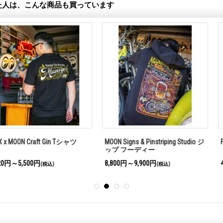
た人は、こんな商品も買っています
t Gin Tシャツ
MOON Signs & Pinstriping Studio ジ
Fly with M
ップ フーディー
8,800円～9,900円
4,620円
税込)
(税込)
(税込)