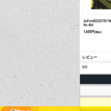
2024 No.465
duPontREGISTRY February 2025
duPontREGISTRY M
No.477
No.478
1,650円
1,650円
(税込)
(税込)
レビュー
0
件