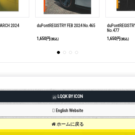
arch 2025
duPontREGISTRY AUGUST 2024
duPontREGISTRY
No.471
No.467
1,650円
1,650円
(税込)
(税込)
LQQK BY ICON
English Website
ホームに戻る