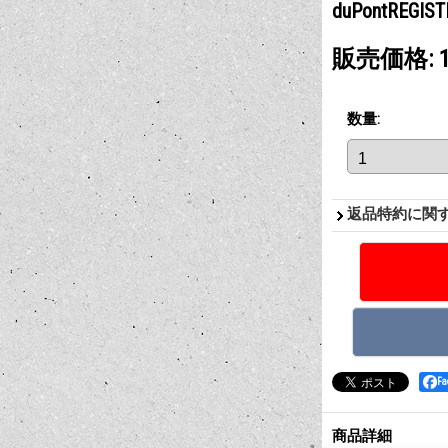
duPontREGIST
販売価格
:
数量
:
返品特約に関
F
商品詳細