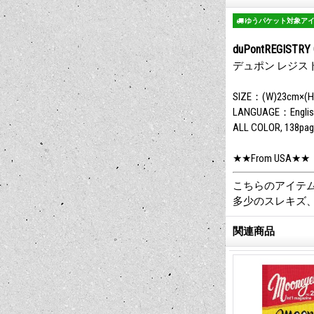
ゆうパケット対象ア
duPontREGISTRY 
デュポン レジストリ
SIZE：(W)23cm×(H
LANGUAGE：Englis
ALL COLOR, 138pa
★★From USA★★
こちらのアイテ
多少のスレキズ
関連商品