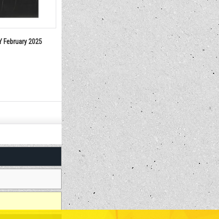
 APRIL 2024
duPontREGISTRY SEPTEMBER 2024
duPontREGIS
No.472
1,650円
1,650円
(税込)
(税込)