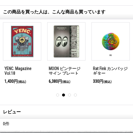
この商品を買った人は、こんな商品も買っています
YENC. Magazine
MOON ビンテージ
Rat Fink カンバッジ
Vol.18
サイン プレート
ギター
1960年 Front Cover
1,430円
6,380円
330円
(税込)
(税込)
(税込)
レビュー
0
件