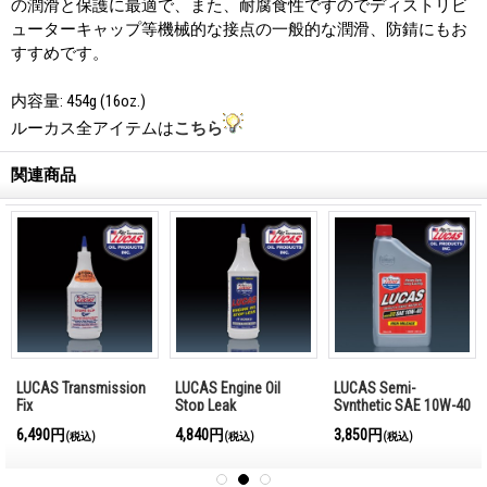
の潤滑と保護に最適で、また、耐腐食性ですのでディストリビ
ューターキャップ等機械的な接点の一般的な潤滑、防錆にもお
すすめです。
内容量: 454g (16oz.)
ルーカス全アイテムは
こちら
関連商品
LUCAS Transmission
LUCAS Engine Oil
LUCAS Semi-
Fix
Stop Leak
Synthetic SAE 10W-40
6,490円
4,840円
3,850円
(税込)
(税込)
(税込)