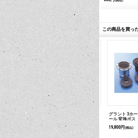
(税込)
(税込)
この商品を買っ
 レカラ 9ホ
ED ROTH BOOK CHRISTMAS
グラント 3ホール 
リッシュ）
WINDOWS
ール 変換ボス（
1,045円
19,800円
(税込)
(税込)