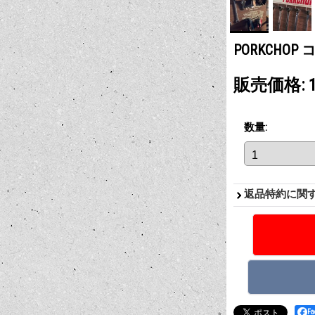
PORKCHO
販売価格
:
数量
:
返品特約に関
F