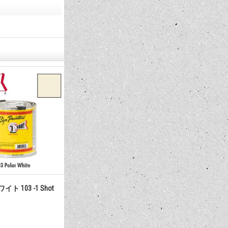
103 -1 Shot
エックス キャリバー ストライパ
ハンバーガ
ー 単品売り 【#000】
5,720円
17,600円
(税込)
(税込