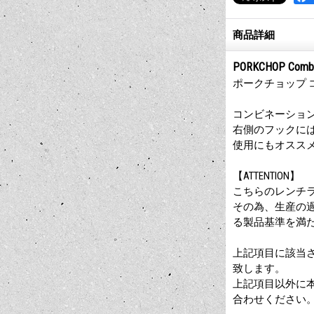
商品詳細
PORKCHOP Combin
ポークチョップ 
コンビネーショ
右側のフックに
使用にもオスス
【ATTENTION】
こちらのレンチ
その為、生産の過
る製品基準を満
上記項目に該当
致します。
上記項目以外に本
合わせください