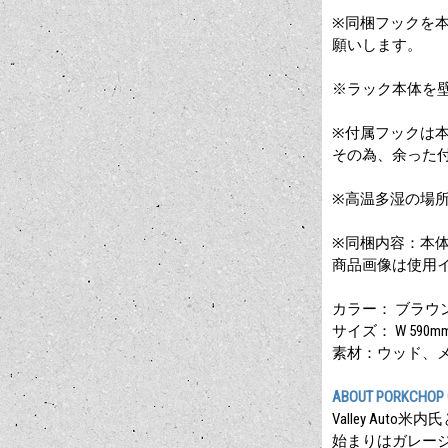
※同梱フックを
願いします。
※ラック本体を
※付属フックは
その為、余った
※高温多湿の場
※同梱内容：本体
商品画像は使用
カラー： ブラウ
サイズ： W 590mm 
素材：ウッド、
ABOUT PORKCHOP 
Valley Aut
始まりはガレー