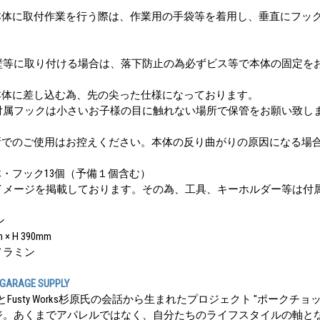
本体に取付作業を行う際は、作業用の手袋等を着用し、垂直にフッ
壁等に取り付ける場合は、落下防止の為必ずビス等で本体の固定を
本体に差し込む為、先の尖った仕様になっております。
付属フックは小さいお子様の目に触れない場所で保管をお願い致し
所でのご使用はお控えください。本体の反り曲がりの原因になる場
・フック13個（予備１個含む）
イメージを掲載しております。その為、工具、キーホルダー等は付
ン
× H 390mm
メラミン
GARAGE SUPPLY
o米内氏とFusty Works杉原氏の会話から生まれたプロジェクト "ポークチョ
ジ。あくまでアパレルではなく、自分たちのライフスタイルの軸と