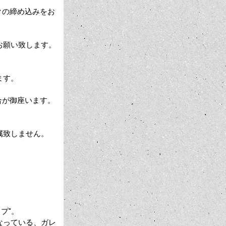
クの締め込みをお
お願い致します。
ます。
合が御座います。
属致しません。
ップ"。
なっている、ガレ