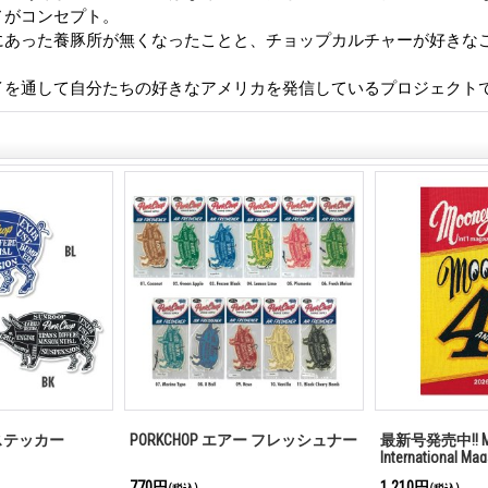
ノがコンセプト。
にあった養豚所が無くなったことと、チョップカルチャーが好きな
。
イを通して自分たちの好きなアメリカを発信しているプロジェクト
K ステッカー
PORKCHOP エアー フレッシュナー
最新号発売中!! M
International Ma
770円
1,210円