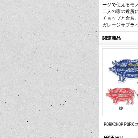
ージで使えるモ
二人の家の近所
チョップと命名
ガレージサプラ
関連商品
 フレッシュナー
PORKCHOP プラグ レンチ
PORKCHOP POR
5,940円
660円