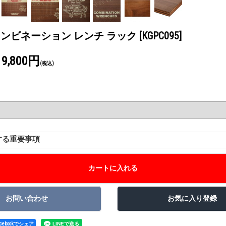
P コンビネーション レンチ ラック
[KGPC095]
19,800円
(税込)
する重要事項
acebookでシェア