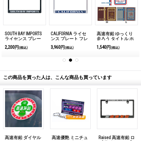
SOUTH BAY IMPORTS
CALIFORNIA ライセ
高速有鉛 ゆっくり
ライセンス プレー
ンス プレート フレ
走ろう タイトル ホ
ト フレーム(ブラッ
ーム CH/BL for JPN
ルダー デラックス
2,200円
3,960円
1,540円
(税込)
(税込)
(税込)
ク) for JPN サイズ
サイズ
【車検証入れ】
この商品を買った人は、こんな商品も買っています
高速有鉛 ダイヤル
高速優艶 ミニチュ
Raised 高速有鉛 ロ